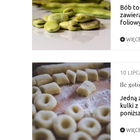
Bób to 
zawiera
foliow
WIĘC
10 LIPC
Ile got
Jedną 
kulki z
poniżs
WIĘC