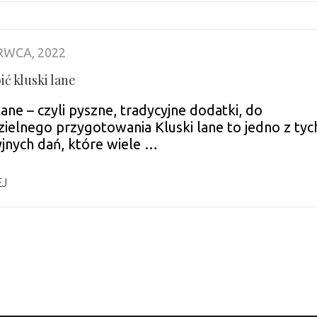
RWCA, 2022
ić kluski lane
lane – czyli pyszne, tradycyjne dodatki, do
ielnego przygotowania Kluski lane to jedno z tyc
yjnych dań, które wiele …
EJ