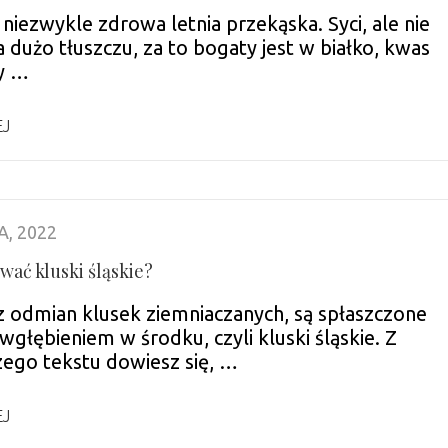
niezwykle zdrowa letnia przekąska. Syci, ale nie
 dużo tłuszczu, za to bogaty jest w białko, kwas
y …
EJ
A, 2022
ować kluski śląskie?
z odmian klusek ziemniaczanych, są spłaszczone
 wgłębieniem w środku, czyli kluski śląskie. Z
zego tekstu dowiesz się, …
EJ