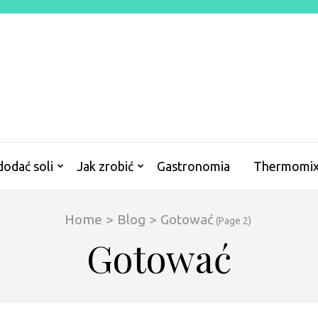
O
 dodać soli
Jak zrobić
Gastronomia
Thermomi
Home
>
Blog
>
Gotować
(Page 2)
Gotować