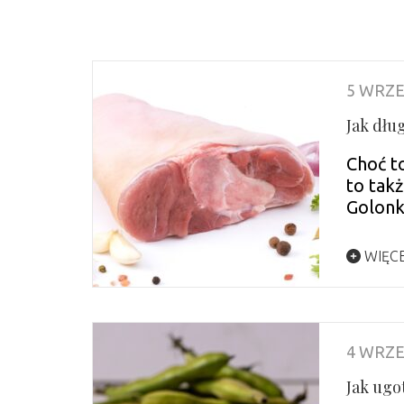
5 WRZE
Jak dłu
Choć t
to tak
Golon
WIĘC
4 WRZE
Jak ugo