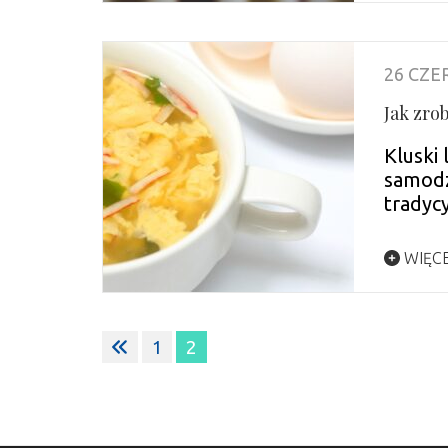
26 CZE
Jak zrob
Kluski 
samodz
tradyc
WIĘC
Stronicowanie
2
1
wpisów