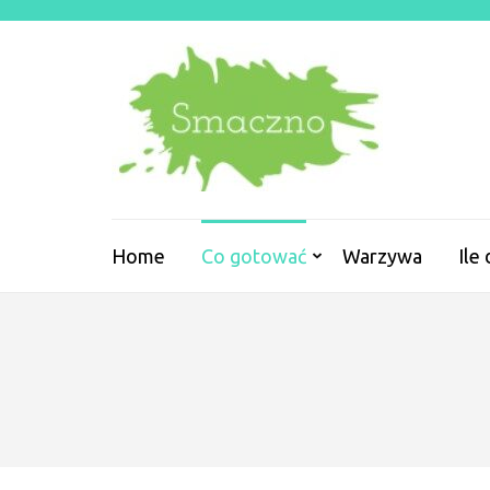
Skip
to
content
(Press
Enter)
SMACZN
Home
Co gotować
Warzywa
Ile