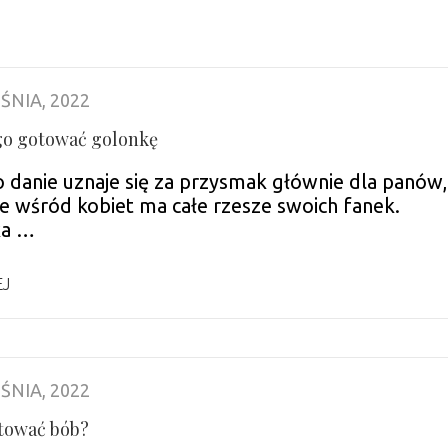
ŚNIA, 2022
go gotować golonkę
o danie uznaje się za przysmak głównie dla panów,
że wśród kobiet ma całe rzesze swoich fanek.
ka …
EJ
ŚNIA, 2022
tować bób?