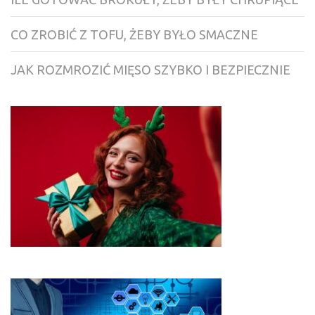
CO ZROBIĆ Z TOFU, ŻEBY BYŁO SMACZNE
JAK ROZMROZIĆ MIĘSO SZYBKO I BEZPIECZNIE