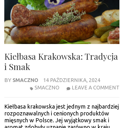
Kiełbasa Krakowska: Tradycja
i Smak
BY
SMACZNO
14 PAŹDZIERNIKA, 2024
KI
SMACZNO
LEAVE A COMMENT
KR
TR
Kiełbasa krakowska jest jednym z najbardziej
I
rozpoznawalnych i cenionych produktów
SM
mięsnych w Polsce. Jej wyjątkowy smak i
aromat zdobyły uznanie zarówno w kraju,