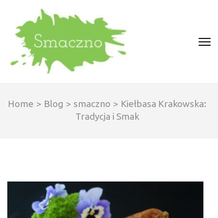
Skip
to
content
(Press
SMACZNO
Enter)
Home
>
Blog
>
smaczno
>
Kiełbasa Krakowska:
Tradycja i Smak