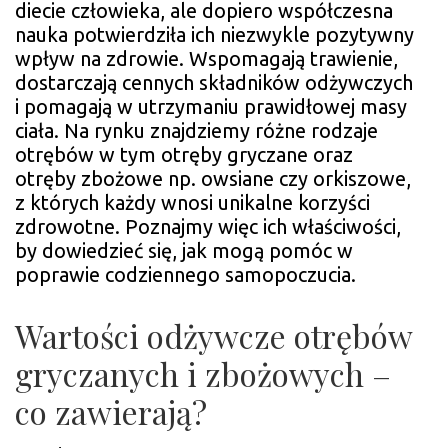
diecie człowieka, ale dopiero współczesna
JA
nauka potwierdziła ich niezwykle pozytywny
WP
wpływ na zdrowie. Wspomagają trawienie,
NA
dostarczają cennych składników odżywczych
TW
i pomagają w utrzymaniu prawidłowej masy
ZD
ciała. Na rynku znajdziemy różne rodzaje
I
otrębów w tym otręby gryczane oraz
TR
otręby zbożowe np. owsiane czy orkiszowe,
z których każdy wnosi unikalne korzyści
zdrowotne. Poznajmy więc ich właściwości,
by dowiedzieć się, jak mogą pomóc w
poprawie codziennego samopoczucia.
Wartości odżywcze otrębów
gryczanych i zbożowych –
co zawierają?