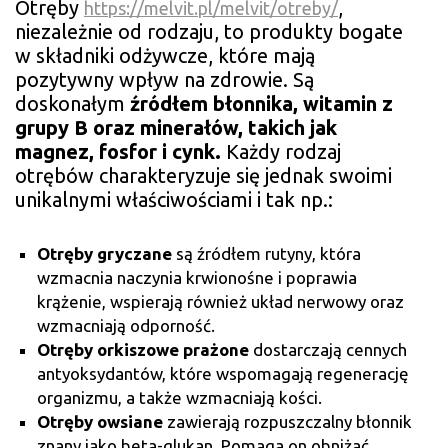
Otręby
,
https://melvit.pl/melvit/otreby/
niezależnie od rodzaju, to produkty bogate
w składniki odżywcze, które mają
pozytywny wpływ na zdrowie. Są
doskonałym
źródłem błonnika, witamin z
grupy B oraz minerałów, takich jak
magnez, fosfor i cynk.
Każdy rodzaj
otrębów charakteryzuje się jednak swoimi
unikalnymi właściwościami i tak np.:
Otręby gryczane
są źródłem rutyny, która
wzmacnia naczynia krwionośne i poprawia
krążenie, wspierają również układ nerwowy oraz
wzmacniają odporność.
Otręby orkiszowe prażone
dostarczają cennych
antyoksydantów, które wspomagają regenerację
organizmu, a także wzmacniają kości.
Otręby owsiane
zawierają rozpuszczalny błonnik
znany jako beta-glukan. Pomaga on obniżać