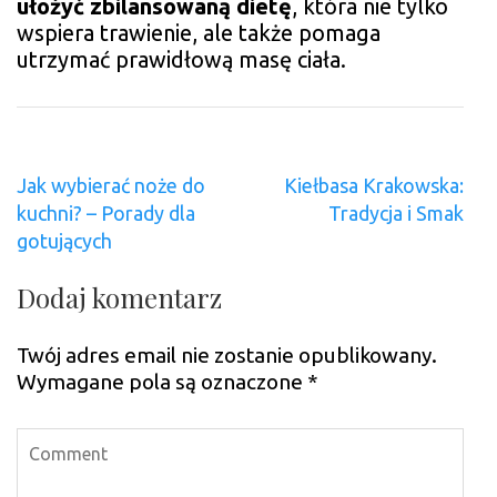
ułożyć zbilansowaną dietę
, która nie tylko
wspiera trawienie, ale także pomaga
utrzymać prawidłową masę ciała.
Nawigacja
Jak wybierać noże do
Kiełbasa Krakowska:
wpisu
kuchni? – Porady dla
Tradycja i Smak
gotujących
Dodaj komentarz
Twój adres email nie zostanie opublikowany.
Wymagane pola są oznaczone
*