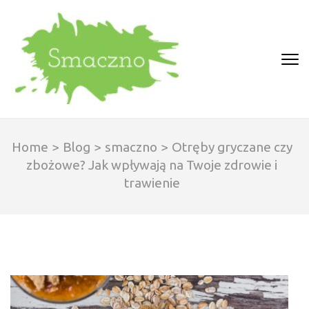
Skip
to
content
(Press
SMACZNO
Enter)
Home
>
Blog
>
smaczno
>
Otręby gryczane czy
zbożowe? Jak wpływają na Twoje zdrowie i
trawienie