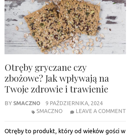
Otręby gryczane czy
zbożowe? Jak wpływają na
Twoje zdrowie i trawienie
BY
SMACZNO
9 PAŹDZIERNIKA, 2024
OT
SMACZNO
LEAVE A COMMENT
GR
CZ
Otręby to produkt, który od wieków gości w
ZB