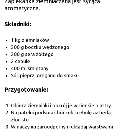
Zapiekanka ziemniaczana jest sycąca i
aromatyczna.
Składniki:
1 kg ziemniaków
200 g boczku wędzonego
200 g sera żółtego
2 cebule
400 ml śmietany
Sól, pieprz, oregano do smaku
Przygotowanie:
Obierz ziemniaki i pokrój je w cienkie plastry.
Na patelni podsmaż boczek i cebulę aż będą
złociste.
W naczyniu żaroodpornym układaj warstwami