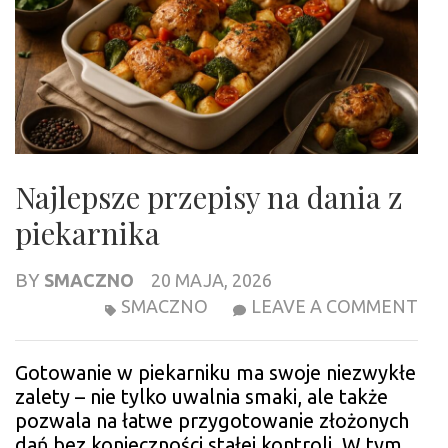
Najlepsze przepisy na dania z
piekarnika
BY
SMACZNO
20 MAJA, 2026
NA
SMACZNO
LEAVE A COMMENT
PR
NA
Gotowanie w piekarniku ma swoje niezwykłe
DA
zalety – nie tylko uwalnia smaki, ale także
Z
pozwala na łatwe przygotowanie złożonych
PI
dań bez konieczności stałej kontroli. W tym