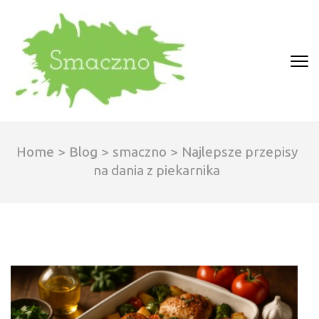
Skip
to
content
(Press
SMACZNO
Enter)
Home
>
Blog
>
smaczno
>
Najlepsze przepisy
na dania z piekarnika