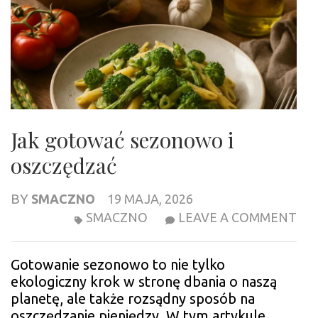
Jak gotować sezonowo i
oszczędzać
BY
SMACZNO
19 MAJA, 2026
JA
SMACZNO
LEAVE A COMMENT
GO
SE
Gotowanie sezonowo to nie tylko
I
ekologiczny krok w stronę dbania o naszą
OS
planetę, ale także rozsądny sposób na
oszczędzanie pieniędzy. W tym artykule