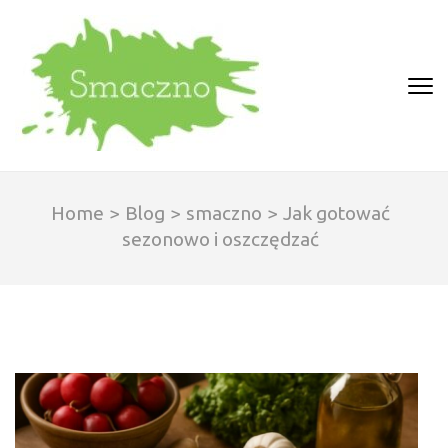
Skip
to
content
(Press
SMACZNO
Enter)
Home
>
Blog
>
smaczno
>
Jak gotować
sezonowo i oszczędzać