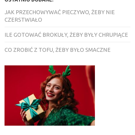
JAK PRZECHOWYWAĆ PIECZYWO, ŻEBY NIE
CZERSTWIAŁO
ILE GOTOWAĆ BROKUŁY, ŻEBY BYŁY CHRUPIĄCE
CO ZROBIĆ Z TOFU, ŻEBY BYŁO SMACZNE