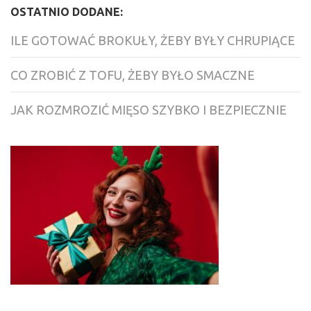
OSTATNIO DODANE:
ILE GOTOWAĆ BROKUŁY, ŻEBY BYŁY CHRUPIĄCE
CO ZROBIĆ Z TOFU, ŻEBY BYŁO SMACZNE
JAK ROZMROZIĆ MIĘSO SZYBKO I BEZPIECZNIE