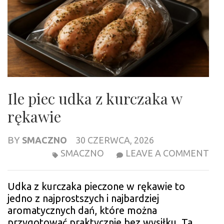
Ile piec udka z kurczaka w
rękawie
BY
SMACZNO
30 CZERWCA, 2026
ILE
SMACZNO
LEAVE A COMMENT
PIE
UD
Udka z kurczaka pieczone w rękawie to
Z
jedno z najprostszych i najbardziej
KU
aromatycznych dań, które można
W
przygotować praktycznie bez wysiłku. Ta