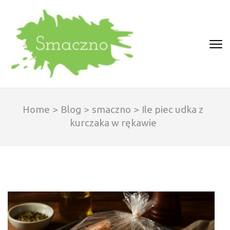
Skip
to
content
(Press
SMACZNO
Enter)
Home
>
Blog
>
smaczno
>
Ile piec udka z
kurczaka w rękawie