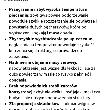
Przegrzanie i zbyt wysoka temperatura
pieczenia:
zbyt gwałtowne podgrzewanie
powoduje szybkie rozszerzanie się powietrza i
powstanie dużych pęcherzyków, które po
wystudzeniu pękają i masa opada.
Zbyt szybkie wychładzanie po upieczeniu:
nagła zmiana temperatur powoduje szybkość
kurczenia się struktury, co prowadzi do
zapadania.
Nadmierne ubijanie masy serowej:
napowietrzenie jest ważne dla lekkości, ale za
dużo powietrza w masie to ryzyko pęknięć i
opadania.
Brak odpowiednich stabilizatorów
konsystencji:
zbyt niewielka ilość jajek, mąki czy
budyniu nie utrzyma odpowiednio struktury.
Zła proporcja składników:
nadmiar wilgoci w
masie, np. zbyt rzadki twaróg lub zbyt dużo