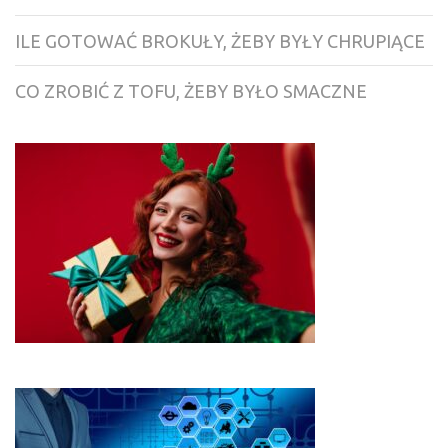
ILE GOTOWAĆ BROKUŁY, ŻEBY BYŁY CHRUPIĄCE
CO ZROBIĆ Z TOFU, ŻEBY BYŁO SMACZNE