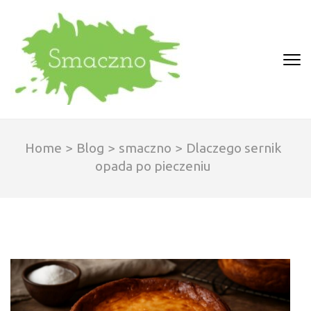
Skip
to
content
(Press
SMACZNO
Enter)
Home
>
Blog
>
smaczno
>
Dlaczego sernik
opada po pieczeniu