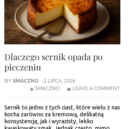
Dlaczego sernik opada po
pieczeniu
BY
SMACZNO
2 LIPCA, 2026
DL
SMACZNO
LEAVE A COMMENT
SE
OP
Sernik to jedno z tych ciast, które wielu z nas
PO
kocha zarówno za kremową, delikatną
PI
konsystencję, jak i wyrazisty, lekko
kwaskowaty smak. Jednak często, mimo