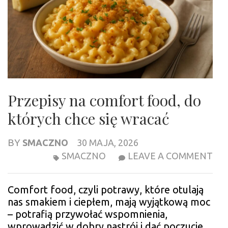
Przepisy na comfort food, do
których chce się wracać
BY
SMACZNO
30 MAJA, 2026
PR
SMACZNO
LEAVE A COMMENT
NA
CO
Comfort food, czyli potrawy, które otulają
FO
nas smakiem i ciepłem, mają wyjątkową moc
DO
– potrafią przywołać wspomnienia,
KT
wprowadzić w dobry nastrój i dać poczucie