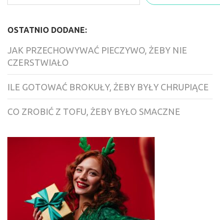
OSTATNIO DODANE:
JAK PRZECHOWYWAĆ PIECZYWO, ŻEBY NIE
CZERSTWIAŁO
ILE GOTOWAĆ BROKUŁY, ŻEBY BYŁY CHRUPIĄCE
CO ZROBIĆ Z TOFU, ŻEBY BYŁO SMACZNE