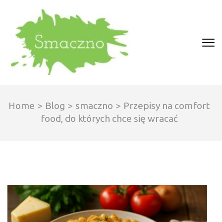
Skip
to
content
(Press
SMACZNO
Enter)
Home
>
Blog
>
smaczno
>
Przepisy na comfort
food, do których chce się wracać