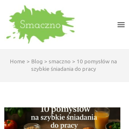
Skip
to
content
(Press
SMACZNO
Enter)
Home
>
Blog
>
smaczno
>
10 pomysłów na
szybkie śniadania do pracy