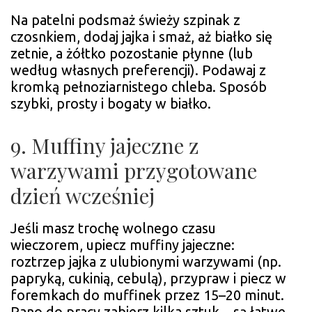
Na patelni podsmaż świeży szpinak z
czosnkiem, dodaj jajka i smaż, aż białko się
zetnie, a żółtko pozostanie płynne (lub
według własnych preferencji). Podawaj z
kromką pełnoziarnistego chleba. Sposób
szybki, prosty i bogaty w białko.
9. Muffiny jajeczne z
warzywami przygotowane
dzień wcześniej
Jeśli masz trochę wolnego czasu
wieczorem, upiecz muffiny jajeczne:
roztrzep jajka z ulubionymi warzywami (np.
papryką, cukinią, cebulą), przypraw i piecz w
foremkach do muffinek przez 15–20 minut.
Rano do pracy zabierz kilka sztuk – są łatwe