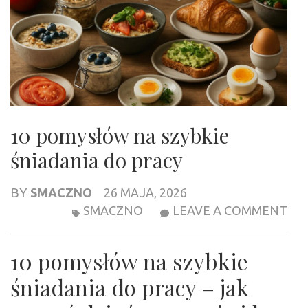
10 pomysłów na szybkie
śniadania do pracy
BY
SMACZNO
26 MAJA, 2026
10
SMACZNO
LEAVE A COMMENT
PO
NA
10 pomysłów na szybkie
SZ
ŚN
śniadania do pracy – jak
DO