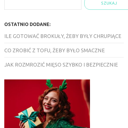
SZUKAJ
OSTATNIO DODANE:
ILE GOTOWAĆ BROKUŁY, ŻEBY BYŁY CHRUPIĄCE
CO ZROBIĆ Z TOFU, ŻEBY BYŁO SMACZNE
JAK ROZMROZIĆ MIĘSO SZYBKO I BEZPIECZNIE